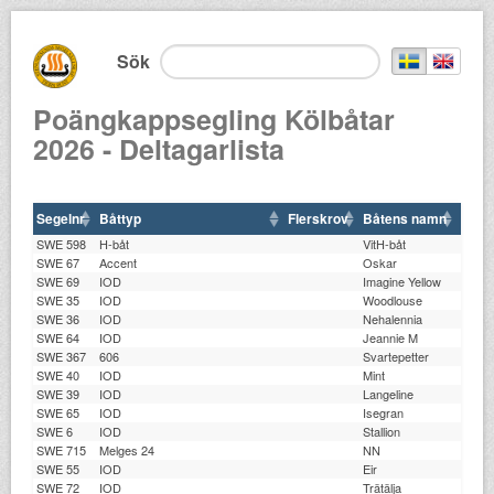
Sök
Poängkappsegling Kölbåtar
2026 - Deltagarlista
Segelnr
Båttyp
Flerskrov
Båtens namn
Mätb
SWE 598
H-båt
VitH-båt
SWE 67
Accent
Oskar
E559
SWE 69
IOD
Imagine Yellow
SWE 35
IOD
Woodlouse
SWE 36
IOD
Nehalennia
SWE 64
IOD
Jeannie M
SWE 367
606
Svartepetter
SWE 40
IOD
Mint
SWE 39
IOD
Langeline
SWE 65
IOD
Isegran
SWE 6
IOD
Stallion
SWE 715
Melges 24
NN
SWE 55
IOD
Eir
SWE 72
IOD
Trätälja