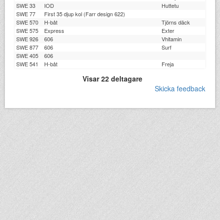
SWE 33
IOD
Huttetu
SWE 77
First 35 djup kol (Farr design 622)
SWE 570
H-båt
Tjörns däck
SWE 575
Express
Exter
SWE 926
606
Vhitamin
SWE 877
606
Surf
SWE 405
606
SWE 541
H-båt
Freja
Visar 22 deltagare
Skicka feedback