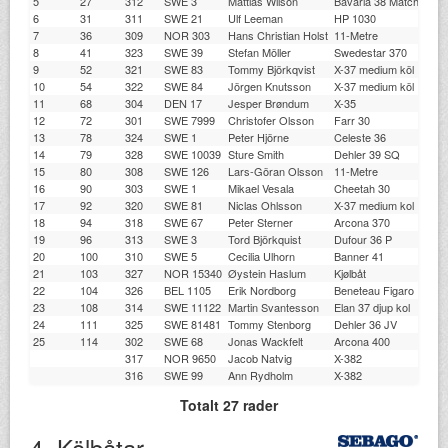
5
27
312
SWE 3
Mattias Wilson
Bavaria 38 Match
G
6
31
311
SWE 21
Ulf Leeman
HP 1030
ÄS
7
36
309
NOR 303
Hans Christian Holst
11-Metre
K
8
41
323
SWE 39
Stefan Möller
Swedestar 370
K
9
52
321
SWE 83
Tommy Björkqvist
X-37 medium köl
SS
10
54
322
SWE 84
Jörgen Knutsson
X-37 medium köl
LD
11
68
304
DEN 17
Jesper Brøndum
X-35
H
12
72
301
SWE 7999
Christofer Olsson
Farr 30
SS
13
78
324
SWE 1
Peter Hjörne
Celeste 36
G
14
79
328
SWE 10039
Sture Smith
Dehler 39 SQ
SS
15
80
308
SWE 126
Lars-Göran Olsson
11-Metre
A
16
90
303
SWE 1
Mikael Vesala
Cheetah 30
SS
17
92
320
SWE 81
Niclas Ohlsson
X-37 medium kol
XS
18
94
318
SWE 67
Peter Sterner
Arcona 370
S
19
96
313
SWE 3
Tord Björkquist
Dufour 36 P
TJ
20
100
310
SWE 5
Cecilia Ulhorn
Banner 41
M
21
103
327
NOR 15340
Øystein Haslum
Kjølbåt
K
22
104
326
BEL 1105
Erik Nordborg
Beneteau Figaro II
TJ
23
108
314
SWE 11122
Martin Svantesson
Elan 37 djup kol
XS
24
111
325
SWE 81481
Tommy Stenborg
Dehler 36 JV
TJ
25
114
302
SWE 68
Jonas Wackfelt
Arcona 400
40
317
NOR 9650
Jacob Natvig
X-382
H
316
SWE 99
Ann Rydholm
X-382
VA
Totalt 27 rader
4. Kölbåtar