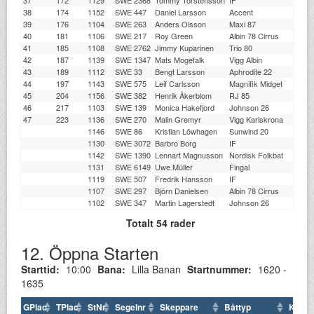
38
174
1152
SWE 447
Daniel Larsson
Accent
39
176
1104
SWE 263
Anders Olsson
Maxi 87
40
181
1106
SWE 217
Roy Green
Albin 78 Cirrus
41
185
1108
SWE 2762
Jimmy Kuparinen
Trio 80
42
187
1139
SWE 1347
Mats Mogefalk
Vigg Albin
43
189
1112
SWE 33
Bengt Larsson
Aphrodite 22
44
197
1143
SWE 575
Leif Carlsson
Magnifik Midget
45
204
1156
SWE 382
Henrik Åkerblom
RJ 85
46
217
1103
SWE 139
Monica Hakefjord
Johnson 26
47
223
1136
SWE 270
Malin Gremyr
Vigg Karlskrona
1146
SWE 86
Kristian Löwhagen
Sunwind 20
1130
SWE 3072
Barbro Borg
IF
1142
SWE 1390
Lennart Magnusson
Nordisk Folkbat
1131
SWE 6149
Uwe Müller
Fingal
1119
SWE 507
Fredrik Hansson
IF
1107
SWE 297
Björn Danielsen
Albin 78 Cirrus
1102
SWE 347
Martin Lagerstedt
Johnson 26
Totalt 54 rader
12. Öppna Starten
Starttid:
10:00
Bana:
Lilla Banan
Startnummer:
1620 -
1635
GPlac
TPlac
StNr
Segelnr
Skeppare
Båttyp
Klubb