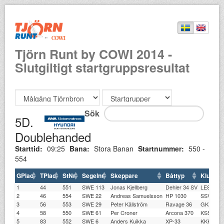
Tjörn Runt by COWI 2014 -
Slutgiltigt startgruppsresultat
Sök
5D.
Doublehanded
Starttid:
09:25
Bana:
Stora Banan
Startnummer:
550 -
554
GPlac
TPlac
StNr
Segelnr
Skeppare
Båttyp
Klubb
1
44
551
SWE 113
Jonas Kjellberg
Dehler 34 SV
LESS
2
46
554
SWE 22
Andreas Samuelsson
HP 1030
SSVÄ
3
56
553
SWE 29
Peter Källström
Ravage 36
GKSS
4
58
550
SWE 61
Per Croner
Arcona 370
KSSS
5
83
552
SWE 6
Anders Kuikka
XP-33
KKKK