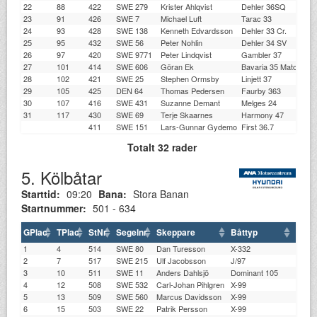
22
88
422
SWE 279
Krister Ahlqvist
Dehler 36SQ
23
91
426
SWE 7
Michael Luft
Tarac 33
24
93
428
SWE 138
Kenneth Edvardsson
Dehler 33 Cr.
25
95
432
SWE 56
Peter Nohlin
Dehler 34 SV
26
97
420
SWE 9771
Peter Lindqvist
Gambler 37
27
101
414
SWE 606
Göran Ek
Bavaria 35 Match
28
102
421
SWE 25
Stephen Ormsby
Linjett 37
29
105
425
DEN 64
Thomas Pedersen
Faurby 363
30
107
416
SWE 431
Suzanne Demant
Melges 24
31
117
430
SWE 69
Terje Skaarnes
Harmony 47
411
SWE 151
Lars-Gunnar Gydemo
First 36.7
Totalt 32 rader
5. Kölbåtar
Starttid:
09:20
Bana:
Stora Banan
Startnummer:
501 - 634
GPlac
TPlac
StNr
Segelnr
Skeppare
Båttyp
Klub
1
4
514
SWE 80
Dan Turesson
X-332
SSVÄ
2
7
517
SWE 215
Ulf Jacobsson
J/97
LDSS
3
10
511
SWE 11
Anders Dahlsjö
Dominant 105
LBS
4
12
508
SWE 532
Carl-Johan Pihlgren
X-99
BKSS
5
13
509
SWE 560
Marcus Davidsson
X-99
GKSS
6
15
503
SWE 22
Patrik Persson
X-99
BKSS