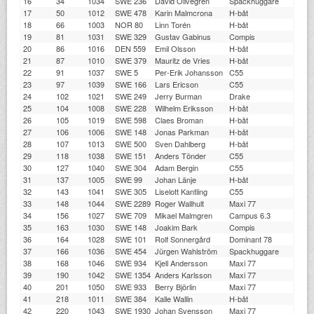
16
34
1034
SWE 236
David Olivegren
Spackhuggare
SS
17
50
1012
SWE 478
Karin Malmcrona
H-båt
ÖK
18
66
1003
NOR 80
Linn Torén
H-båt
ST
19
81
1031
SWE 329
Gustav Gabinus
Compis
BJ
20
86
1016
DEN 559
Emil Olsson
H-båt
ST
21
87
1010
SWE 379
Mauritz de Vries
H-båt
LD
22
91
1037
SWE 5
Per-Erik Johansson
C55
HJ
23
97
1039
SWE 166
Lars Ericson
C55
JS
24
102
1021
SWE 249
Jerry Burman
Drake
GK
25
104
1008
SWE 228
Wilhelm Eriksson
H-båt
SS
26
105
1019
SWE 598
Claes Broman
H-båt
ÖK
27
106
1006
SWE 148
Jonas Parkman
H-båt
NO
28
107
1013
SWE 500
Sven Dahlberg
H-båt
BK
29
118
1038
SWE 151
Anders Tönder
C55
KM
30
127
1040
SWE 304
Adam Bergin
C55
ST
31
137
1005
SWE 99
Johan Länje
H-båt
SS
32
143
1041
SWE 305
Liselott Kantling
C55
ST
33
148
1044
SWE 2289
Roger Wallhult
Maxi 77
XS
34
156
1027
SWE 709
Mikael Malmgren
Campus 6.3
BK
35
163
1030
SWE 148
Joakim Bark
Compis
WY
36
164
1028
SWE 101
Rolf Sonnergård
Dominant 78
ÖK
37
166
1036
SWE 454
Jürgen Wahlström
Spackhuggare
TJ
38
168
1046
SWE 934
Kjell Andersson
Maxi 77
ST
39
190
1042
SWE 1354
Anders Karlsson
Maxi 77
ST
40
201
1050
SWE 933
Berry Björlin
Maxi 77
SS
41
218
1011
SWE 384
Kalle Wallin
H-båt
ST
42
220
1043
SWE 1930
Johan Svensson
Maxi 77
SM