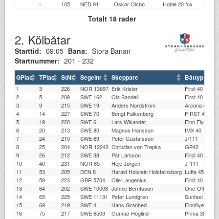
-
105
NED 91
Oskar Olsbo
Hobie 20 fox
BX
Totalt 18 rader
2. Kölbåtar
Starttid:
09:05
Bana:
Stora Banan
Startnummer:
201 - 232
GPlac
TPlac
StNr
Segelnr
Skeppare
Båttyp
1
3
226
NOR 13697
Erik Krister
First 40
2
5
209
SWE 162
Ola Sandell
First 40
3
9
215
SWE 19
Anders Nordström
Arcona 410
4
14
227
SWE 70
Bengt Falkenberg
FIRST 40
5
19
220
SWE 6
Lars Wikander
Finn Flyer 36
6
20
213
SWE 80
Magnus Hansson
IMX 40
7
24
210
SWE 69
Peter Gustafsson
J/111
8
25
204
NOR 12242
Christian von Trepka
GP42
9
26
212
SWE 38
Pär Larsson
First 40
10
40
231
NOR 85
Heje Jørgen
J-111
11
53
205
DEN 8
Harald Holstein Holsteinsborg
Luffe 45
12
59
223
GBR 5704
Olle Langenius
First 40.7 std.
13
64
202
SWE 10008
Johnie Berntsson
One-Off
14
65
225
SWE 11131
Peter Lundgren
Sunfast 3600
15
69
219
SWE 4
Hans Granhed
Finnflyer 36
16
75
217
SWE 6503
Gunnar Höglind
Prima 38