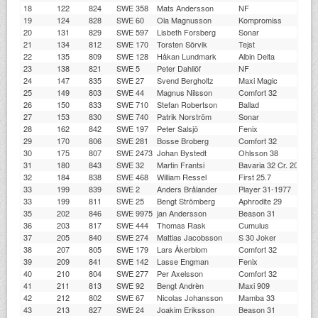
18
122
824
SWE 358
Mats Andersson
NF
19
124
828
SWE 60
Ola Magnusson
Kompromiss
20
131
829
SWE 597
Lisbeth Forsberg
Sonar
21
134
812
SWE 170
Torsten Sörvik
Tejst
22
135
809
SWE 128
Håkan Lundmark
Albin Delta
23
138
821
SWE 5
Peter Dahllöf
NF
24
147
835
SWE 27
Svend Bergholtz
Maxi Magic
25
149
803
SWE 44
Magnus Nilsson
Comfort 32
26
150
833
SWE 710
Stefan Robertson
Ballad
27
153
830
SWE 740
Patrik Norström
Sonar
28
162
842
SWE 197
Peter Salsjö
Fenix
29
170
806
SWE 281
Bosse Broberg
Comfort 32
30
175
807
SWE 2473
Johan Bystedt
Ohlsson 38
31
180
843
SWE 32
Martin Frantsi
Bavaria 32 Cr. 2001-
32
184
838
SWE 468
William Ressel
First 25.7
33
199
839
SWE 2
Anders Brålander
Player 31-1977
33
199
811
SWE 25
Bengt Strömberg
Aphrodite 29
35
202
846
SWE 9975
jan Andersson
Beason 31
36
203
817
SWE 444
Thomas Rask
Cumulus
37
205
840
SWE 274
Mattias Jacobsson
S 30 Joker
38
207
805
SWE 179
Lars Åkerblom
Comfort 32
39
209
841
SWE 142
Lasse Engman
Fenix
40
210
804
SWE 277
Per Axelsson
Comfort 32
41
211
813
SWE 92
Bengt Andrèn
Maxi 909
42
212
802
SWE 67
Nicolas Johansson
Mamba 33
43
213
827
SWE 24
Joakim Eriksson
Beason 31