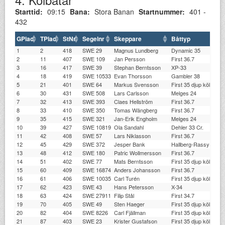
Starttid:
09:15
Bana:
Stora Banan
Startnummer:
401 -
432
GPlac
TPlac
StNr
Segelnr
Skeppare
Båttyp
1
2
418
SWE 29
Magnus Lundberg
Dynamic 35
2
11
407
SWE 109
Jan Persson
First 36.7
3
16
417
SWE 39
Stephan Berntsson
XP-33
4
18
419
SWE 10533
Evan Thorsson
Gambler 38
5
21
401
SWE 64
Markus Svensson
First 35 djup köl (Far
6
30
431
SWE 508
Lars Carlsson
Melges 24
7
32
413
SWE 393
Claes Hellström
First 36.7
8
33
410
SWE 350
Tomas Wängberg
First 36.7
9
35
415
SWE 321
Jan-Erik Engholm
Melges 24
10
39
427
SWE 10819
Ola Sandahl
Dehler 33 Cr.
11
42
408
SWE 57
Lars Niklasson
First 36.7
12
45
429
SWE 372
Jesper Bank
Hallberg-Rassy 372
13
48
412
SWE 180
Patric Wollmersson
First 36.7
14
51
402
SWE 77
Mats Berntsson
First 35 djup köl (Far
15
60
409
SWE 16874
Anders Johansson
First 36.7
16
61
406
SWE 10035
Carl Turén
First 35 djup köl (Far
17
62
423
SWE 43
Hans Petersson
X-34
18
63
424
SWE 27911
Filip Stål
First 34.7
19
70
405
SWE 49
Sten Haeger
First 35 djup köl (Far
20
82
404
SWE 8226
Carl Fjällman
First 35 djup köl (Far
21
87
403
SWE 23
Krister Gustafson
First 35 djup köl (Far