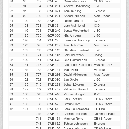
20
93
707
SWE 45
Göran Johnsson
CB 66 Racer
21
94
704
SWE 281
Anders Rosenberg
J-70
22
95
738
SWE 371
Joakim Kling
Express
23
99
726
SWE 261
Anders Nilsson
Maxi Racer
24
100
732
SWE 70
Reine Larsson
IOD
25
108
728
SWE 33
Lars Malmkvist
IOD
26
119
701
SWE 240
Jonas Westerdahl
J-80
27
125
705
GER 300
Nils Ahrberg
J-70
28
126
734
SWE 27
Florence Bisschop
Express
29
129
725
SWE 207
Jan Hellström
Maxi Racer
30
132
703
SWE 119
Christian Lundwall
J-70
31
136
721
SWE 145
Leif Lorentzon
Soling
32
139
741
SWE 573
Olle Heimersson
Express
33
141
717
SWE 19
Alexander Falkendal
Elvstrom 717
34
145
742
SWE 754
Mats Borg
Express
35
151
727
SWE 266
David Mikkelsen
Maxi Racer
36
152
702
SWE 390
Jan Grolig
J-80
37
165
745
SWE 221
Johan Löfgren
Express
38
177
739
SWE 407
Sebastian Knaack
Express
39
188
723
SWE 416
Michael Jungsén
X-79
40
192
709
SWE 53
Lars Forssell
CB 66 Racer
41
193
708
SWE 52
Stefan Blom
CB 66 Racer
42
194
714
SWE 51
Lars Reuterswärd
RS Elite
715
SWE 15
Andreas Nilsson
Dominant Race
711
SWE 134
Magnus Rene
CB 66 Racer
743
SWE 832
Tobias Johnsson
Express
712
SWE 136
Anders Wictorin
CB 66 Racer