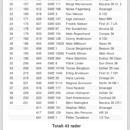
20
157
640
SWE 111
Bengt Wernersson
Bavaria 38 Cr. 2002-
21
160
612
SWE 188
Niclas Fagerberg
Smaragd
22
169
618
SWE 3
Dan Nilsson
X-102
23
171
629
SWE 137
Inge Johnson
Maxi 999
24
173
607
SWE 630
Fredrik Nielsen
First 31.7 LR
25
178
637
SWE 97
Per Sundström
Arcona 32
26
179
603
SWE 100
Mats Bogestrand
Compis 36
27
183
619
SWE 128
Conny Andersson
X-102
28
186
602
SWE 10626
Mats Millbourn
Swan 46
29
191
606
SWE 1
Oscar Bergstrand
Beason 36
30
195
635
SWE 10692
Fredrik Wiman
Albin Nova
31
196
620
SWE 364
Hans Sjöström
Dufour 36 Classic
32
206
644
SWE 8
Patrik Linder
Sun Shine 38
33
208
604
SWE 10749
Tomas Bengtson
Dehler 35 cws
34
215
605
SWE 1040
Erling Arvidsson
First 31.7 HR
35
219
625
SWE 35
Hans Lannes
Omega 34
36
221
636
SWE 5110
Magnus Aronsson
Norlin 34 Mk I
37
224
616
SWE 117
Tove Nyqvist
Smaragd
38
229
624
SWE 293
Johan Holmqvist
Dehler 34
39
230
623
SWE 104
Gert Kristensson
Contrast 33
40
231
642
SWE 1
Björn Malmgård
Bavaria 36 CR 01-05
611
SWE 151
Stephan Wilck
Smaragd
617
SWE 129
Hans Alm Persson
HR 34
641
SWE 1
Petter Taraldsen
1/2 Ton
Totalt 43 rader