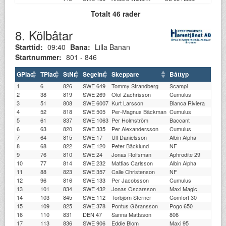
Totalt 46 rader
8. Kölbåtar
Starttid:
09:40
Bana:
Lilla Banan
Startnummer:
801 - 846
GPlac
TPlac
StNr
Segelnr
Skeppare
Båttyp
1
6
826
SWE 649
Tommy Strandberg
Scampi
2
38
819
SWE 269
Olof Zachrisson
Cumulus
3
51
808
SWE 6007
Kurt Larsson
Bianca Riviera
4
52
818
SWE 505
Per-Magnus Bäckman
Cumulus
5
61
837
SWE 1063
Per Holmström
Baccant
6
63
820
SWE 335
Per Alexandersson
Cumulus
7
64
815
SWE 17
Ulf Danielsson
Albin Alpha
8
68
822
SWE 120
Peter Bäcklund
NF
9
76
810
SWE 24
Jonas Rolfsman
Aphrodite 29
10
77
814
SWE 232
Mattias Carlsson
Albin Alpha
11
88
823
SWE 357
Calle Christenson
NF
12
96
816
SWE 133
Per Jacobsson
Cumulus
13
101
834
SWE 432
Jonas Oscarsson
Maxi Magic
14
103
845
SWE 112
Torbjörn Sterner
Comfort 30
15
109
825
SWE 378
Pontus Göransson
Pogo 650
16
110
831
DEN 47
Sanna Mattsson
806
17
113
836
SWE 906
Eddie Blom
Maxi 95