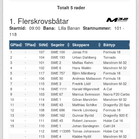
Totalt 5 rader
1. Flerskrovsbåtar
Starttid:
09:00
Bana:
Lilla Banan
Startnummer:
101 -
118
GPlac
TPlac
StNr
Segelnr
Skeppare
Båttyp
Kl
1
-
107
SWE 100
Jonas Frii
Formula 18
LB
2
-
104
SWE 193
Urban Dahlberg
Tornado
KS
3
-
101
SWE 2
Mattias Rahm
Marstrom M-32
CC
4
-
102
SWE 6
Hans Wallén
Marstrom M-32
GK
5
-
117
SWE 757
Björn Mårdberg
Formula 18
BK
6
-
106
SWE 50
Andreas Matiasson
Formula 18
MS
7
-
115
SWE 3
Fredrik Lööf
Marstrom M-32
CC
8
-
116
SWE 1111
Harald Wigerstedt
A-Cat
KK
9
-
103
SWE 67
Marcus Svensson
Nacra F20 Carbon
LIJ
10
-
114
SWE 1
Göran Marström
Marstrom M-32
LO
11
-
118
SWE 43
Matthias Schilke
Dragonfly 20 Sport
DB
12
-
108
SWE 696
Henrik Lönnborg
Formula 18
GA
13
-
109
SWE 162
Gunnar Byröd
Dragonfly 920 E
OR
14
-
111
SWE 45
Robert Jansson
Hobie Cat 16
TK
15
-
110
SWE 1
Johan Sandegren
Catri 24
BX
-
112
SWE 113395
Tomas Johansson
Hobie Cat 16
MO
-
113
SWE 4
Klabbe Nylöf
Marstrom M-32
KS