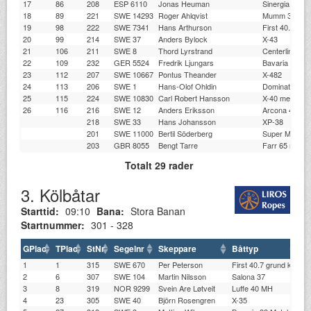
17
86
208
ESP 6110
Jonas Heuman
Sinergia 40
18
89
221
SWE 14293
Roger Ahlqvist
Mumm 36
19
98
222
SWE 7341
Hans Arthurson
First 40.7 std.
20
99
214
SWE 37
Anders Bylock
X-43
21
106
211
SWE 8
Thord Lyrstrand
Centerline 40
22
109
232
GER 5524
Fredrik Ljungars
Bavaria 42 Ma
23
112
207
SWE 10667
Pontus Theander
X-482
24
113
206
SWE 1
Hans-Olof Ohldin
Dominat 150
25
115
224
SWE 10830
Carl Robert Hansson
X-40 medium k
26
116
216
SWE 12
Anders Eriksson
Arcona 410
218
SWE 33
Hans Johansson
XP-38
201
SWE 11000
Bertil Söderberg
Super Maxi 1
203
GBR 8055
Bengt Tarre
Farr 65 r
Totalt 29 rader
3. Kölbåtar
Starttid:
09:10
Bana:
Stora Banan
Startnummer:
301 - 328
GPlac
TPlac
StNr
Segelnr
Skeppare
Båttyp
Kl
1
1
315
SWE 670
Per Peterson
First 40.7 grund kol
S
2
6
307
SWE 104
Martin Nilsson
Salona 37
HJ
3
8
319
NOR 9299
Svein Are Løtveit
Luffe 40 MH
AS
4
23
305
SWE 40
Björn Rosengren
X-35
G