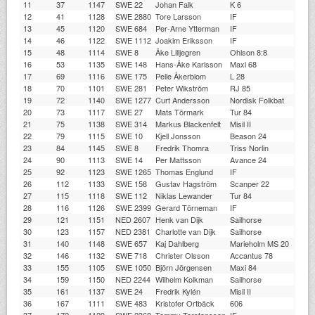
11
37
1147
SWE 22
Johan Falk
K 6
12
41
1128
SWE 2880
Tore Larsson
IF
13
45
1120
SWE 684
Per-Arne Ytterman
IF
14
46
1122
SWE 1112
Joakim Eriksson
IF
15
48
1114
SWE 8
Åke Lilljegren
Ohlson 8:8
16
53
1135
SWE 148
Hans-Åke Karlsson
Maxi 68
17
69
1116
SWE 175
Pelle Åkerblom
L 28
18
70
1101
SWE 281
Peter Wikström
RJ 85
19
72
1140
SWE 1277
Curt Andersson
Nordisk Folkbat
20
73
1117
SWE 27
Mats Törmark
Tur 84
21
75
1138
SWE 314
Markus Blackenfelt
Misil II
22
79
1115
SWE 10
Kjell Jonsson
Beason 24
23
84
1145
SWE 8
Fredrik Thomra
Triss Norlin
24
90
1113
SWE 14
Per Mattsson
Avance 24
25
92
1123
SWE 1265
Thomas Englund
IF
26
112
1133
SWE 158
Gustav Hagström
Scanper 22
27
115
1118
SWE 112
Niklas Lewander
Tur 84
28
116
1126
SWE 2399
Gerard Törneman
IF
29
121
1151
NED 2607
Henk van Dijk
Sailhorse
30
123
1157
NED 2381
Charlotte van Dijk
Sailhorse
31
140
1148
SWE 657
Kaj Dahlberg
Marieholm MS 20
32
146
1132
SWE 718
Christer Olsson
Accantus 78
33
155
1105
SWE 1050
Björn Jörgensen
Maxi 84
34
159
1150
NED 2244
Wilhelm Kolkman
Sailhorse
35
161
1137
SWE 24
Fredrik Kylén
Misil II
36
167
1111
SWE 483
Kristofer Ortbäck
606
37
172
1129
SWE 2368
Tommy Torstensson
IF