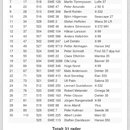
7
17
518
SWE 126
Martin Tommysson
Luffe 37
VÄSS
8
22
510
SWE 47
Peter Amundin
J-92 S
ÖKK
9
28
513
SWE 306
Bertil Rohlén
X-332
BKSS
10
29
516
SWE 38
Björn Hägerman
Seascape 27
STSS
11
34
528
SWE 2
Stefan Hoffsten
Wasa 30 LR
STSS
12
37
522
SWE 46
Anders Sörensson
X-372 MH
LSSG
12
37
504
SWE 104
Håkan Larsson
X-99
TJSS
14
43
507
SWE 586
Anders Kellström
X-99
LESS
15
47
502
SWE 247
Leif Dehlén
X-99
SJÖS
16
49
527
SWE 9713
Petter Almhagen
Hanse 342
XSS
17
50
524
SWE 34
Peter Schmidt
First 33.7 djup kol
HJBK
18
55
530
SWE 22
Claes Elfström
Mamba 35
SNBS
19
57
634
SWE 3288
Olle Ling
Banner 30
SSSÖ
20
66
506
SWE 346
Hugo Norel
X-99
SSSÖ
21
67
501
SWE 197
Mats Andersson
Dehler 35
STSS
22
71
526
SWE 410
Axel Sevedag
Elan 333
LDSS
23
73
521
SWE 2
Ulf Palm
Salona 33
SSSÖ
24
74
512
SWE 250
Lennart Gustafsson
X-332
KMS
25
76
520
SWE 159
Robert Melander
Omega 36
GKSS
26
77
515
SWE 163
Peter Olsson
Dehler 35
SSO
27
81
505
SWE 163
Jörgen Rangenstedt
X-99
LDSS
28
84
519
SWE 88
Arne Allardt
Ylva
VÄSS
29
85
529
SWE 7
Pelle Hultman
Swede 38
SNBS
30
110
523
SWE 225
Albert Linder
Mani 32
LBS
525
SWE 113
Staffan Davidsson
Hanse 350
SSSÖ
Totalt 31 rader