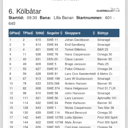
6. Kölbåtar
Starttid:
09:30
Bana:
Lilla Banan
Startnummer:
601 -
645
GPlac
TPlac
StNr
Segelnr
Skeppare
Båttyp
1
2
615
SWE 11
Johan Davidsson
Smaragd
2
3
614
SWE 64
Emil Sandberg
Smaragd
3
4
601
SWE 15
Torkel Stillefors
B&R 23
4
11
638
SWE 78
Hans Caspersson
Omega 30
5
40
631
DEN 20
Claus Larsen
Banner 30
6
49
609
SWE 5
Brage Jansson
Platu 25
7
55
627
SWE 91
Folke Ohlsson
Omega 34
8
59
628
SWE 81
Lars Ove Swedenfeldt
6 Metre Cr.
9
67
613
SWE 199
Lars W Gustavsson
Smaragd
10
78
633
DEN 068
Anders Hansen
Banner 30
11
82
608
SWE 374
Hans Helgesson
First 31.7 LR
12
98
610
SWE 58
John Hansson
Smaragd
13
111
621
SWE 56
Lars Larsson
Aphrodite 101
14
114
632
SWE 64
Peter Karlsson
Banner 30
15
128
643
SWE 1
Niclas Caspersson
Two Star 36
16
130
639
SWE 114
Rikard Bensryd
Omega 30
17
142
645
SWE 10793
Lotta Sjösten
First 300 Spirit
18
144
622
SWE 10748
Mats Årman
First 300 Spirit
19
154
626
SWE 305
Carl-Inge Jansson
Omega 34