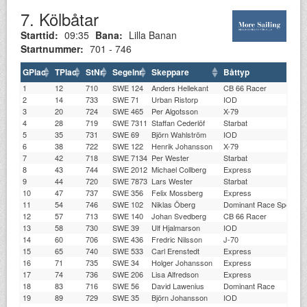
7. Kölbåtar
Starttid:
09:35
Bana:
Lilla Banan
Startnummer:
701 - 746
GPlac
TPlac
StNr
Segelnr
Skeppare
Båttyp
1
12
710
SWE 124
Anders Hellekant
CB 66 Racer
2
14
733
SWE 71
Urban Ristorp
IOD
3
20
724
SWE 465
Per Algotsson
X-79
4
28
719
SWE 7311
Staffan Cederlöf
Starbat
5
35
731
SWE 69
Björn Wahlström
IOD
6
38
722
SWE 122
Henrik Johansson
X-79
7
42
718
SWE 7134
Per Wester
Starbat
8
43
744
SWE 2012
Michael Collberg
Express
9
44
720
SWE 7873
Lars Wester
Starbat
10
47
737
SWE 356
Felix Mossberg
Express
11
54
746
SWE 102
Niklas Öberg
Dominant Race Special
12
57
713
SWE 140
Johan Svedberg
CB 66 Racer
13
58
730
SWE 39
Ulf Hjalmarson
IOD
14
60
706
SWE 436
Fredric Nilsson
J-70
15
65
740
SWE 533
Carl Erenstedt
Express
16
71
735
SWE 34
Holger Johansson
Express
17
74
736
SWE 206
Lisa Alfredson
Express
18
83
716
SWE 56
David Lawenius
Dominant Race
19
89
729
SWE 35
Björn Johansson
IOD