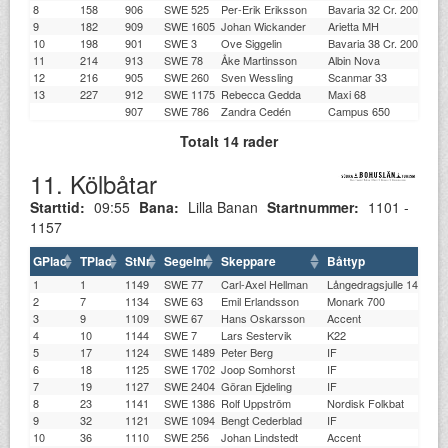
8
158
906
SWE 525
Per-Erik Eriksson
Bavaria 32 Cr. 2001-
BK
9
182
909
SWE 1605
Johan Wickander
Arietta MH
K
10
198
901
SWE 3
Ove Siggelin
Bavaria 38 Cr. 2005-
ST
11
214
913
SWE 78
Åke Martinsson
Albin Nova
W
12
216
905
SWE 260
Sven Wessling
Scanmar 33
BK
13
227
912
SWE 1175
Rebecca Gedda
Maxi 68
HJ
907
SWE 786
Zandra Cedén
Campus 650
S
Totalt 14 rader
11. Kölbåtar
Starttid:
09:55
Bana:
Lilla Banan
Startnummer:
1101 -
1157
GPlac
TPlac
StNr
Segelnr
Skeppare
Båttyp
1
1
1149
SWE 77
Carl-Axel Hellman
Långedragsjulle 14 kvm
2
7
1134
SWE 63
Emil Erlandsson
Monark 700
3
9
1109
SWE 67
Hans Oskarsson
Accent
4
10
1144
SWE 7
Lars Sestervik
K22
5
17
1124
SWE 1489
Peter Berg
IF
6
18
1125
SWE 1702
Joop Somhorst
IF
7
19
1127
SWE 2404
Göran Ejdeling
IF
8
23
1141
SWE 1386
Rolf Uppström
Nordisk Folkbat
9
32
1121
SWE 1094
Bengt Cederblad
IF
10
36
1110
SWE 256
Johan Lindstedt
Accent