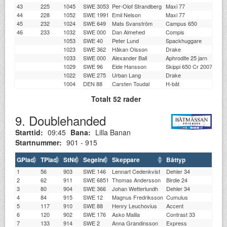
43
225
1045
SWE 3053
Per-Olof Strandberg
Maxi 77
TJ
44
228
1052
SWE 1991
Emil Nelson
Maxi 77
Bå
45
232
1024
SWE 649
Mats Svanström
Campus 650
KL
46
233
1032
SWE 000
Dan Almehed
Compis
LE
1053
SWE 40
Peter Lund
Spackhuggare
SS
1023
SWE 362
Håkan Olsson
Drake
ST
1033
SWE 000
Alexander Ball
Aphrodite 25 jarn
GK
1029
SWE 96
Eide Hansson
Skippi 650 Cr 2007-
BK
1022
SWE 275
Urban Lang
Drake
GK
1004
DEN 88
Carsten Toudal
H-båt
SK
Totalt 52 rader
9. Doublehanded
Starttid:
09:45
Bana:
Lilla Banan
Startnummer:
901 - 915
GPlac
TPlac
StNr
Segelnr
Skeppare
Båttyp
Kl
1
56
903
SWE 146
Lennart Cedenkvist
Dehler 34
S
2
62
911
SWE 6851
Thomas Andersson
Birdie 24
M
3
80
904
SWE 366
Johan Wetterlundh
Dehler 34
G
4
84
915
SWE 12
Magnus Fredriksson
Cumulus
BK
5
117
910
SWE 88
Henry Leuchovius
Accent
W
6
120
902
SWE 176
Asko Malila
Contrast 33
ST
7
133
914
SWE 2
Anna Grandinsson
Express
G