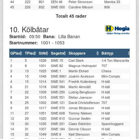
44
222
801
SEN 46
Peter Simonsen
Mamba 33
45
226
832
SWE 000
Caroline Nilsson
806
Totalt 45 rader
10. Kölbåtar
Starttid:
09:50
Bana:
Lilla Banan
Startnummer:
1001 - 1053
GPlac
TPlac
StNr
Segelnr
Skeppare
Båttyp
Kl
1
5
1026
SWE 15
Carl Stark
1/4 Ton Manzanita
ST
2
8
1001
SWE 82
Magnus Holmquist
707
TB
3
13
1025
SWE 1
Martin Ekhed
Chess
ÖK
4
15
1048
SWE 8961
Joakim Axelsson
Mini-Compis
ST
4
15
1014
SWE 541
Fredrik Kullenberg
H-båt
VÄ
6
21
1018
SWE 584
Martin Almslätt
H-båt
LD
7
22
1009
SWE 250
Ludvig Bengtsson
H-båt
LD
8
24
1015
SWE 551
Stefan Jaenson
H-båt
ST
9
25
1002
SWE 121
David Christofferson
707
XS
9
25
1017
SWE 570
Jonas Börjesson
H-båt
ST
11
27
1051
SWE 608
Tommy Nielsen
H-båt
ST
12
29
1020
SWE 610
Gunnar Sedén
H-båt
GK
13
30
1035
SWE 251
Claes Edström
Spackhuggare
BK
14
31
1007
SWE 184
Dennis Olsson
H-båt
ST
15
32
1049
SWE 6
Kjell Stensson
Mini-Compis
KD