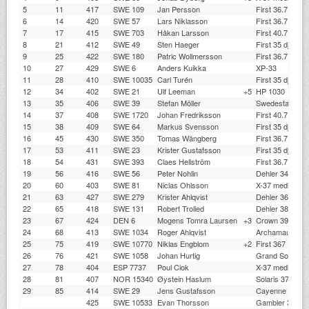
5
11
417
SWE 109
Jan Persson
First 36.7
6
14
420
SWE 57
Lars Niklasson
First 36.7
7
17
415
SWE 703
Håkan Larsson
First 40.7 grund
8
21
412
SWE 49
Sten Haeger
First 35 djup kö
9
25
422
SWE 180
Patric Wollmersson
First 36.7
10
27
429
SWE 6
Anders Kuikka
XP-33
11
28
410
SWE 10035
Carl Turén
First 35 djup kö
12
34
402
SWE 21
Ulf Leeman
+5
HP 1030
13
35
406
SWE 39
Stefan Möller
Swedestar 370
14
37
408
SWE 1720
Johan Fredriksson
First 40.7 grund
15
38
409
SWE 64
Markus Svensson
First 35 djup kö
16
45
430
SWE 350
Tomas Wängberg
First 36.7
17
53
411
SWE 23
Krister Gustafsson
First 35 djup kö
18
54
431
SWE 393
Claes Hellström
First 36.7 grund
19
56
416
SWE 56
Peter Nohlin
Dehler 34 SV
20
60
403
SWE 81
Niclas Ohlsson
X-37 medium ko
21
63
427
SWE 279
Krister Ahlqvist
Dehler 36SQ
22
65
418
SWE 131
Robert Trolled
Dehler 38
23
67
424
DEN 6
Mogens Tomra Laursen
+3
Crown 39
24
68
413
SWE 1034
Roger Ahlqvist
Archamault 35
25
75
419
SWE 10770
Niklas Engblom
+2
First 367
26
76
421
SWE 1058
Johan Hurtig
Grand Soleil 37
27
78
404
ESP 7737
Poul Ciok
X-37 medium ko
28
81
407
NOR 15340
Øystein Haslum
Solaris 37
29
85
414
SWE 29
Jens Gustafsson
Cayenne Int
425
SWE 10533
Evan Thorsson
Gambler 38