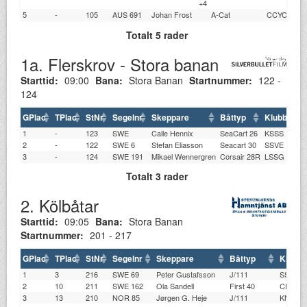
+4
5
-
105
AUS 691
Johan Frost
A-Cat
CCYC
1.
Totalt 5 rader
1a. Flerskrov - Stora banan
Starttid:
09:00
Bana:
Stora Banan
Startnummer:
122 -
124
GPlac
TPlac
StNr
Segelnr
Skeppare
Båttyp
Klubb
S
1
-
123
SWE
Calle Hennix
SeaCart 26
KSSS
1.
2
-
122
SWE 6
Stefan Eliasson
Seacart 30
SSVE
2.
3
-
124
SWE 191
Mikael Wennergren
Corsair 28R
LSSG
1.
Totalt 3 rader
2. Kölbåtar
Starttid:
09:05
Bana:
Stora Banan
Startnummer:
201 - 217
GPlac
TPlac
StNr
Segelnr
Skeppare
Båttyp
Klubb
1
3
216
SWE 69
Peter Gustafsson
J/111
SSVÄ
2
10
211
SWE 162
Ola Sandell
First 40
CRSS
3
13
210
NOR 85
Jørgen G. Heje
J/111
KNS