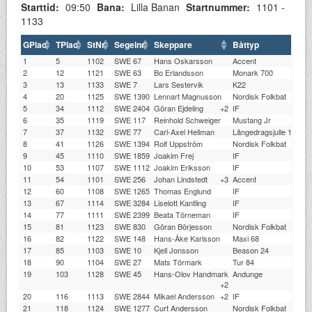
Starttid:
09:50
Bana:
Lilla Banan
Startnummer:
1101 -
1133
GPlac
TPlac
StNr
Segelnr
Skeppare
Båttyp
1
5
1102
SWE 67
Hans Oskarsson
Accent
2
12
1121
SWE 63
Bo Erlandsson
Monark 700
3
13
1133
SWE 7
Lars Sestervik
K22
4
20
1125
SWE 1390
Lennart Magnusson
Nordisk Folkbat
5
34
1112
SWE 2404
Göran Ejdeling
+2
IF
6
35
1119
SWE 117
Reinhold Schweiger
Mustang Jr
7
37
1132
SWE 77
Carl-Axel Hellman
Långedragsjulle 14 kv
8
41
1126
SWE 1394
Rolf Uppström
Nordisk Folkbat
9
45
1110
SWE 1859
Joakim Frej
IF
10
53
1107
SWE 1112
Joakim Eriksson
IF
11
54
1101
SWE 256
Johan Lindstedt
+3
Accent
12
60
1108
SWE 1265
Thomas Englund
IF
13
67
1114
SWE 3284
Liselott Kantling
IF
14
77
1111
SWE 2399
Beata Törneman
IF
15
81
1123
SWE 830
Göran Börjesson
Nordisk Folkbat
16
82
1122
SWE 148
Hans-Åke Karlsson
Maxi 68
17
85
1103
SWE 10
Kjell Jonsson
Beason 24
18
90
1104
SWE 27
Mats Törmark
Tur 84
19
103
1128
SWE 45
Hans-Olov Handmark
Andunge
+2
20
116
1113
SWE 2844
Mikael Andersson
+2
IF
21
118
1124
SWE 1277
Curt Andersson
Nordisk Folkbat