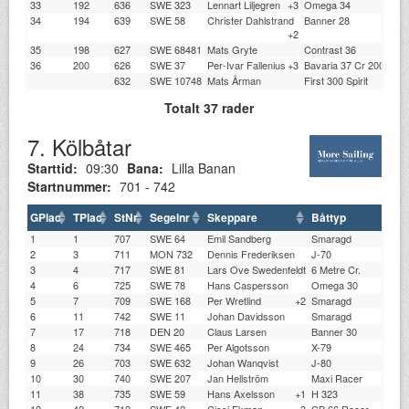
33
192
636
SWE 323
Lennart Liljegren
+3
Omega 34
34
194
639
SWE 58
Christer Dahlstrand
Banner 28
+2
35
198
627
SWE 68481
Mats Gryte
Contrast 36
36
200
626
SWE 37
Per-Ivar Fallenius
+3
Bavaria 37 Cr 2005-
632
SWE 10748
Mats Årman
First 300 Spirit
Totalt 37 rader
7. Kölbåtar
Starttid:
09:30
Bana:
Lilla Banan
Startnummer:
701 - 742
GPlac
TPlac
StNr
Segelnr
Skeppare
Båttyp
1
1
707
SWE 64
Emil Sandberg
Smaragd
2
3
711
MON 732
Dennis Frederiksen
J-70
3
4
717
SWE 81
Lars Ove Swedenfeldt
6 Metre Cr.
4
6
725
SWE 78
Hans Caspersson
Omega 30
5
7
709
SWE 168
Per Wretlind
+2
Smaragd
6
11
742
SWE 11
Johan Davidsson
Smaragd
7
17
718
DEN 20
Claus Larsen
Banner 30
8
24
734
SWE 465
Per Algotsson
X-79
9
26
703
SWE 632
Johan Wanqvist
J-80
10
30
740
SWE 207
Jan Hellström
Maxi Racer
11
38
735
SWE 59
Hans Axelsson
+1
H 323
12
42
712
SWE 42
Cissi Ekman
+3
CB 66 Racer