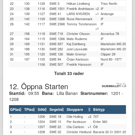
22
130
1129
SWE 3
Håkan Lindberg
Triss Norlin
23
138
1116
SWE 1501
Fredrik Andréason
+2
IF
24
139
1127
SWE 41
LARS NYGREN
+1
Andunge
25
140
1109
SWE 1268
Rune Rennemark
IF
26
142
1117
SWE 2368
Tommy Torstensson
IF
+1
27
158
1118
SWE 718
Christer Olsson
Accantus 78
28
164
1115
SWE 1266
Mats Rudemo
IF
29
169
1131
SWE 657
Kaj Dahlberg
Marieholm MS 20
30
188
1130
SWE 282
Joel Leyssalle
Marieholm MS 20
31
195
1120
SWE 126
Malin Gremyr
Clipper 29
32
197
1105
SWE 94
Örjan Karlsson
Nord 80 -1977
1106
SWE 507
Fredrik Hansson
IF
Totalt 33 rader
12. Öppna Starten
Starttid:
09:55
Bana:
Lilla Banan
Startnummer:
1201 -
1208
GPlac
TPlac
StNr
Segelnr
Skeppare
Båttyp
K
1
-
1206
SWE 18
Olle Hulling
+2
707
S
2
-
1204
SWE 10
Per Axelsson
Enter 360
S
3
-
1207
SWE 22
Ola Carlson
+1
Ö8
S
4
-
1208
SWE 32
Christer Hedlund
Bavaria 32 Cr 2001-2005
B