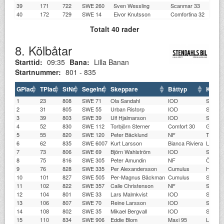
39
171
722
SWE 260
Sven Wessling
Scanmar 33
40
172
729
SWE 14
Eivor Knutsson
Comfortina 32
Totalt 40 rader
8. Kölbåtar
Starttid:
09:35
Bana:
Lilla Banan
Startnummer:
801 - 835
GPlac
TPlac
StNr
Segelnr
Skeppare
Båttyp
Klubb
1
23
808
SWE 71
Ola Sandahl
IOD
STSS
2
31
805
SWE 55
Urban Ristorp
IOD
STSS
3
39
803
SWE 39
Ulf Hjalmarson
IOD
STSS
4
52
830
SWE 112
Torbjörn Sterner
Comfort 30
GKSS
5
55
820
SWE 120
Peter Bäcklund
NF
TJSS
6
62
835
SWE 6007
Kurt Larsson
Bianca Riviera
LDSS
7
73
806
SWE 69
Björn Wahlström
IOD
STSS
8
75
816
SWE 305
Peter Amundin
NF
ÖKK
9
76
828
SWE 335
Per Alexandersson
Cumulus
HJBK
10
101
827
SWE 505
Per-Magnus Bäckman
Cumulus
STSS
11
102
822
SWE 357
Calle Christenson
NF
SSSÖ
12
104
801
SWE 33
Lars Malmkvist
IOD
STSS
13
106
807
SWE 70
Reine Larsson
IOD
STSS
14
108
802
SWE 35
Mikael Bergvall
IOD
STSS
15
110
834
SWE 906
Eddie Blom
Maxi 95
LBS