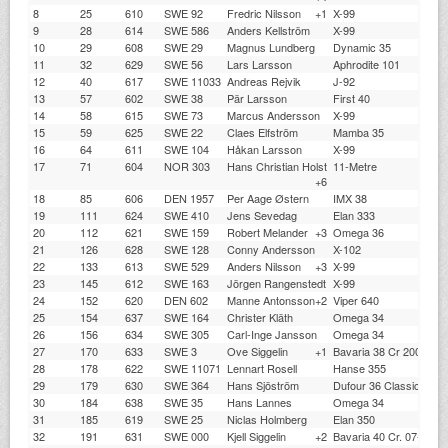
8
25
610
SWE 92
Fredric Nilsson
+1
X-99
9
28
614
SWE 586
Anders Kellström
X-99
10
29
608
SWE 29
Magnus Lundberg
Dynamic 35
11
32
629
SWE 56
Lars Larsson
Aphrodite 101
12
40
617
SWE 11033
Andreas Rejvik
J-92
13
57
602
SWE 38
Pär Larsson
First 40
14
58
615
SWE 73
Marcus Andersson
X-99
15
59
625
SWE 22
Claes Elfström
Mamba 35
16
64
611
SWE 104
Håkan Larsson
X-99
17
71
604
NOR 303
Hans Christian Holst
11-Metre
+6
18
85
606
DEN 1957
Per Aage Østern
IMX 38
19
111
624
SWE 410
Jens Sevedag
Elan 333
20
112
621
SWE 159
Robert Melander
+3
Omega 36
21
126
628
SWE 128
Conny Andersson
X-102
22
133
613
SWE 529
Anders Nilsson
+3
X-99
23
145
612
SWE 163
Jörgen Rangenstedt
X-99
24
152
620
DEN 602
Manne Antonsson
+2
Viper 640
25
154
637
SWE 164
Christer Kläth
Omega 34
26
156
634
SWE 305
Carl-Inge Jansson
Omega 34
27
170
633
SWE 3
Ove Siggelin
+1
Bavaria 38 Cr 2007-20
28
178
622
SWE 11071
Lennart Rosell
Hanse 355
29
179
630
SWE 364
Hans Sjöström
Dufour 36 Classic
30
184
638
SWE 35
Hans Lannes
Omega 34
31
185
619
SWE 25
Niclas Holmberg
Elan 350
32
191
631
SWE 000
Kjell Siggelin
+2
Bavaria 40 Cr. 07-09