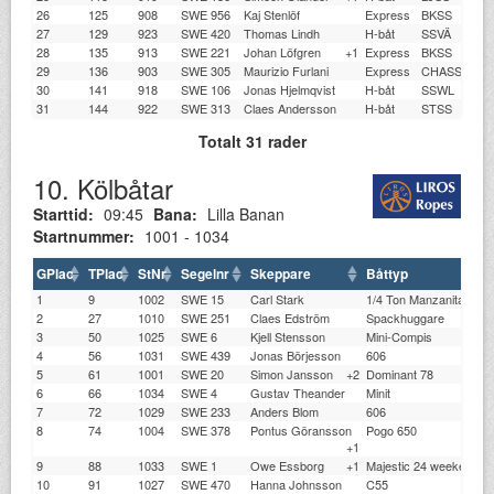
26
125
908
SWE 956
Kaj Stenlöf
Express
BKSS
1.1
27
129
923
SWE 420
Thomas Lindh
H-båt
SSVÄ
1.0
28
135
913
SWE 221
Johan Löfgren
+1
Express
BKSS
1.0
29
136
903
SWE 305
Maurizio Furlani
Express
CHASS
1.1
30
141
918
SWE 106
Jonas Hjelmqvist
H-båt
SSWL
1.0
31
144
922
SWE 313
Claes Andersson
H-båt
STSS
1.0
Totalt 31 rader
10. Kölbåtar
Starttid:
09:45
Bana:
Lilla Banan
Startnummer:
1001 - 1034
GPlac
TPlac
StNr
Segelnr
Skeppare
Båttyp
1
9
1002
SWE 15
Carl Stark
1/4 Ton Manzanita
2
27
1010
SWE 251
Claes Edström
Spackhuggare
3
50
1025
SWE 6
Kjell Stensson
Mini-Compis
4
56
1031
SWE 439
Jonas Börjesson
606
5
61
1001
SWE 20
Simon Jansson
+2
Dominant 78
6
66
1034
SWE 4
Gustav Theander
Minit
7
72
1029
SWE 233
Anders Blom
606
8
74
1004
SWE 378
Pontus Göransson
Pogo 650
+1
9
88
1033
SWE 1
Owe Essborg
+1
Majestic 24 weekender
10
91
1027
SWE 470
Hanna Johnsson
C55