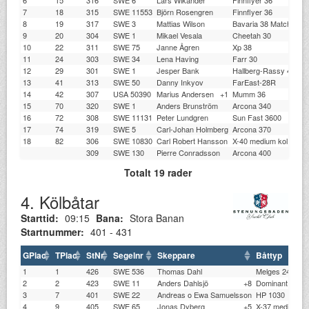
7
18
315
SWE 11553
Björn Rosengren
Finnflyer 36
G
8
19
317
SWE 3
Mattias Wilson
Bavaria 38 Match
G
9
20
304
SWE 1
Mikael Vesala
Cheetah 30
SS
10
22
311
SWE 75
Janne Ågren
Xp 38
D
11
24
303
SWE 34
Lena Having
Farr 30
LD
12
29
301
SWE 1
Jesper Bank
Hallberg-Rassy 44
H
13
41
313
SWE 50
Danny Inkyov
FarEast-28R
G
14
42
307
USA 50390
Marius Andersen
+1
Mumm 36
FB
15
70
320
SWE 1
Anders Brunström
Arcona 340
L
16
72
308
SWE 11131
Peter Lundgren
Sun Fast 3600
ST
17
74
319
SWE 5
Carl-Johan Holmberg
Arcona 370
XS
18
82
306
SWE 10830
Carl Robert Hansson
X-40 medium kol
HJ
309
SWE 130
Pierre Conradsson
Arcona 400
ST
Totalt 19 rader
4. Kölbåtar
Starttid:
09:15
Bana:
Stora Banan
Startnummer:
401 - 431
GPlac
TPlac
StNr
Segelnr
Skeppare
Båttyp
1
1
426
SWE 536
Thomas Dahl
Melges 24
2
2
423
SWE 11
Anders Dahlsjö
+8
Dominant 105
3
7
401
SWE 22
Andreas o Ewa Samuelsson
HP 1030
4
9
405
SWE 65
Jonas Dyberg
+5
X-37 medium kö