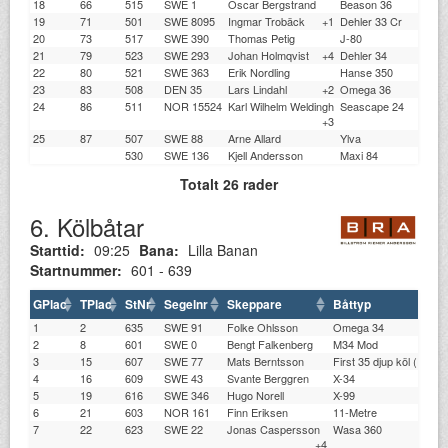
18
66
515
SWE 1
Oscar Bergstrand
Beason 36
LBS
19
71
501
SWE 8095
Ingmar Trobäck
+1
Dehler 33 Cr
SSS
20
73
517
SWE 390
Thomas Petig
J-80
CHA
21
79
523
SWE 293
Johan Holmqvist
+4
Dehler 34
LBS
22
80
521
SWE 363
Erik Nordling
Hanse 350
KKK
23
83
508
DEN 35
Lars Lindahl
+2
Omega 36
TSK
24
86
511
NOR 15524
Karl Wilhelm Weldingh
Seascape 24
LSF
+3
25
87
507
SWE 88
Arne Allard
Ylva
VÄS
530
SWE 136
Kjell Andersson
Maxi 84
SSO
Totalt 26 rader
6. Kölbåtar
Starttid:
09:25
Bana:
Lilla Banan
Startnummer:
601 - 639
GPlac
TPlac
StNr
Segelnr
Skeppare
Båttyp
1
2
635
SWE 91
Folke Ohlsson
Omega 34
2
8
601
SWE 0
Bengt Falkenberg
M34 Mod
3
15
607
SWE 77
Mats Berntsson
First 35 djup köl (Farr 
4
16
609
SWE 43
Svante Berggren
X-34
5
19
616
SWE 346
Hugo Norell
X-99
6
21
603
NOR 161
Finn Eriksen
11-Metre
7
22
623
SWE 22
Jonas Caspersson
Wasa 360
+4