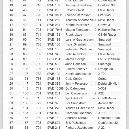
13
44
716
SWE 139
Tommy Strandberg
Contrast 33
14
46
738
SWE 232
David Selvert
Maxi Racer
15
47
720
SWE 9132
Svenne Berenson
First 345
16
48
741
SWE 266
Thomas Andersson
+1
Maxi Racer
17
49
721
SWE 234
Fredrik Breitholtz
Crown 31
18
51
723
NOR 7946
Magne Tønnesen
+2
Hallberg-Rassy One-
19
63
714
SWE 131
Frank Llado
CB 66 Racer
20
65
710
SWE 199
Lars W Gustavsson
Smaragd
21
69
708
SWE 186
Hans Granhed
Smaragd
22
80
705
SWE 165
Sebastian Wallman
Smaragd
23
83
739
SWE 34
Pelle Åkerblom
Maxi Racer
24
89
702
GER 2311
Martin Goerge
Lotus Scandinavia
25
98
706
SWE 58
John Hansson
Smaragd
26
123
726
SWE 114
Rikard Bensryd
+1
Omega 30
27
127
732
SWE 122
Henrik Johansson
X-79
28
131
736
SWE 138
Calle Schön
Soling
29
147
724
SWE 389
Jonny Petersson
+4
Dehler 29 Mk II racing
30
148
719
SWE 10588
Bo Callenberg
X-302
31
153
701
SWE 201
Leif Caspersson
+2
A22
32
159
715
SWE 136
Kjetil Vedholm
+3
CB 66 Racer
33
160
727
SWE 97
Per Sundström
Arcona 32
34
161
737
SWE 273
Andreas Håkansson
Maxi Racer
35
165
731
SWE 58
Florence Bisschop
X-79
36
166
730
SWE 15
Andreas Nilsson
Dominant Race
37
167
728
SWE 654
Erik Palholmen
Comfortina 32
38
168
704
SWE 241
Richard Jacobsson
A 22