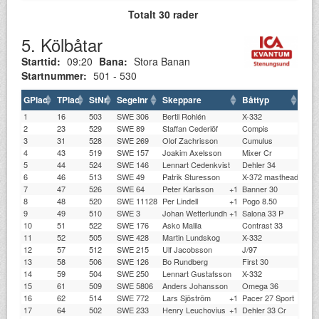
Totalt 30 rader
5. Kölbåtar
Starttid:
09:20
Bana:
Stora Banan
Startnummer:
501 - 530
GPlac
TPlac
StNr
Segelnr
Skeppare
Båttyp
Klu
1
16
503
SWE 306
Bertil Rohlén
X-332
BKS
2
23
529
SWE 89
Staffan Cederlöf
Compis
STS
3
31
528
SWE 269
Olof Zachrisson
Cumulus
BKS
4
43
519
SWE 157
Joakim Axelsson
Mixer Cr
SSÅ
5
44
524
SWE 146
Lennart Cedenkvist
Dehler 34
SSS
6
46
513
SWE 49
Patrik Sturesson
X-372 masthead
GKS
7
47
526
SWE 64
Peter Karlsson
+1
Banner 30
VÄS
8
48
520
SWE 11128
Per Lindell
+1
Pogo 8.50
STS
9
49
510
SWE 3
Johan Wetterlundh
+1
Salona 33 P
HYC
10
51
522
SWE 176
Asko Malila
Contrast 33
STS
11
52
505
SWE 428
Martin Lundskog
X-332
SSV
12
57
512
SWE 215
Ulf Jacobsson
J/97
BXS
13
58
506
SWE 126
Bo Rundberg
First 30
ÖKK
14
59
504
SWE 250
Lennart Gustafsson
X-332
KMS
15
61
509
SWE 5806
Anders Johansson
Omega 36
STS
16
62
514
SWE 772
Lars Sjöström
+1
Pacer 27 Sport
SSV
17
64
502
SWE 233
Henry Leuchovius
+1
Dehler 33 Cr
STS