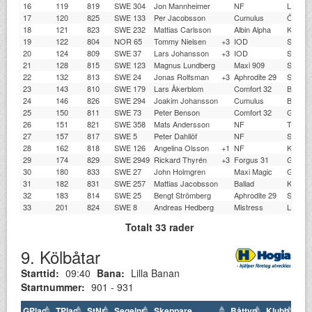
16
119
819
SWE 304
Jon Mannheimer
NF
LJSS
17
120
825
SWE 133
Per Jacobsson
Cumulus
ÖKK
18
121
823
SWE 232
Mattias Carlsson
Albin Alpha
KMS
19
122
804
NOR 65
Tommy Nielsen
+3
IOD
STSS
20
124
809
SWE 37
Lars Johansson
+3
IOD
SNBS
21
128
815
SWE 123
Magnus Lundberg
Maxi 909
SSSÖ
22
132
813
SWE 24
Jonas Rolfsman
+3
Aphrodite 29
STSS
23
143
810
SWE 179
Lars Åkerblom
Comfort 32
BJK
24
146
826
SWE 294
Joakim Johansson
Cumulus
BKSS
25
150
811
SWE 73
Peter Benson
Comfort 32
GKSS
26
151
821
SWE 358
Mats Andersson
NF
TJSS
27
157
817
SWE 5
Peter Dahllöf
NF
STSS
28
162
818
SWE 126
Angelina Olsson
+1
NF
KSS
29
174
829
SWE 2949
Rickard Thyrén
+3
Forgus 31
GKSS
30
180
833
SWE 27
John Holmgren
Maxi Magic
GKSS
31
182
831
SWE 257
Mattias Jacobsson
Ballad
KMS
32
183
814
SWE 25
Bengt Strömberg
Aphrodite 29
STSS
33
201
824
SWE 8
Andreas Hedberg
Mistress
LESS
Totalt 33 rader
9. Kölbåtar
Starttid:
09:40
Bana:
Lilla Banan
Startnummer:
901 - 931
GPlac
TPlac
StNr
Segelnr
Skeppare
Båttyp
Klubb
SR