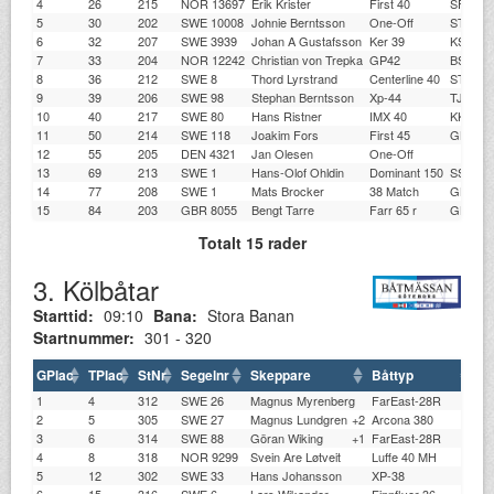
4
26
215
NOR 13697
Erik Krister
First 40
SFSF
5
30
202
SWE 10008
Johnie Berntsson
One-Off
STSS
6
32
207
SWE 3939
Johan A Gustafsson
Ker 39
KSSS
7
33
204
NOR 12242
Christian von Trepka
GP42
BSF
8
36
212
SWE 8
Thord Lyrstrand
Centerline 40
STSS
9
39
206
SWE 98
Stephan Berntsson
Xp-44
TJSS
10
40
217
SWE 80
Hans Ristner
IMX 40
KKKK
11
50
214
SWE 118
Joakim Fors
First 45
GKSS
12
55
205
DEN 4321
Jan Olesen
One-Off
13
69
213
SWE 1
Hans-Olof Ohldin
Dominant 150
SSSÖ
14
77
208
SWE 1
Mats Brocker
38 Match
GKSS
15
84
203
GBR 8055
Bengt Tarre
Farr 65 r
GKSS
Totalt 15 rader
3. Kölbåtar
Starttid:
09:10
Bana:
Stora Banan
Startnummer:
301 - 320
GPlac
TPlac
StNr
Segelnr
Skeppare
Båttyp
Kl
1
4
312
SWE 26
Magnus Myrenberg
FarEast-28R
S6
2
5
305
SWE 27
Magnus Lundgren
+2
Arcona 380
L
3
6
314
SWE 88
Göran Wiking
+1
FarEast-28R
LB
4
8
318
NOR 9299
Svein Are Løtveit
Luffe 40 MH
AS
5
12
302
SWE 33
Hans Johansson
XP-38
ST
6
15
316
SWE 6
Lars Wikander
Finnflyer 36
G