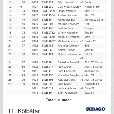
11
100
1003
SWE 224
Björn Lerntoft
+2
Fenix
12
6
1007
SWE 285
Carl Fredrik Mörck
Najad 34 HR
13
134
1018
SWE 2289
Roger Wallhult
Maxi 77
14
137
1017
SWE 1354
Anders Karlsson
Maxi 77
15
149
1009
SWE 16
Alexander Ball
Aphrodite 25 jarn
16
155
1026
SWE 304
Markus Forsberg
C55
17
163
1006
SWE 148
Joakim Bark
Compis
18
173
1028
SWE 2762
Jimmy Kuparinen
Trio 80
19
175
1020
SWE 3650
Magnus Byström
Maxi 77
20
176
1014
SWE 16820
Michael Abenius
+2
Bakke 26
21
177
1032
SWE 483
Kristofer Ortbäck
606
22
181
1012
SWE 263
Andes Olsson
Maxi 87
23
186
1005
SWE 424
Robert Johansson
RJ 85
+3
24
187
1024
SWE 29
Federico Garofalo
Albin 78 Cirrus
25
189
1022
SWE 217
Roy Green
Albin 78 Cirrus
26
190
1011
SWE 116
Lars Lindström
Johnson 26
27
193
1015
SWE 130
Kristoffer Bengtsson
Maxi 77
28
196
1023
SWE 398
Åsa Sjöstrand
+3
Albin 78 Cirrus
29
199
1008
SWE 32
Uwe Müller
Najad 34 HR
1021
SWE 611
Lovisa Kylbrink
+4
Dixie 27
1013
SWE 39
Sven Andersson
Maxi 84
Totalt 31 rader
11. Kölbåtar