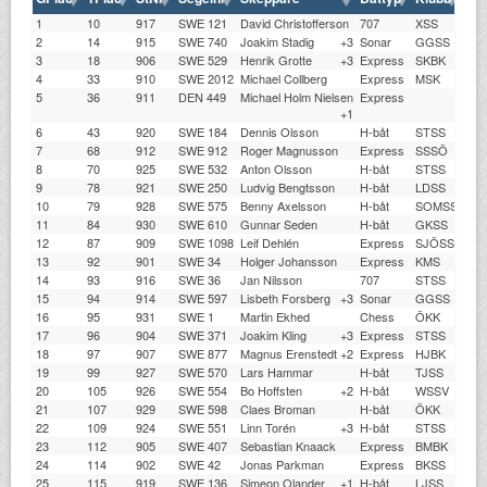
1
10
917
SWE 121
David Christofferson
707
XSS
1.0
2
14
915
SWE 740
Joakim Stadig
+3
Sonar
GGSS
1.0
3
18
906
SWE 529
Henrik Grotte
+3
Express
SKBK
1.1
4
33
910
SWE 2012
Michael Collberg
Express
MSK
1.1
5
36
911
DEN 449
Michael Holm Nielsen
Express
1.0
+1
6
43
920
SWE 184
Dennis Olsson
H-båt
STSS
1.0
7
68
912
SWE 912
Roger Magnusson
Express
SSSÖ
1.0
8
70
925
SWE 532
Anton Olsson
H-båt
STSS
1.0
9
78
921
SWE 250
Ludvig Bengtsson
H-båt
LDSS
1.0
10
79
928
SWE 575
Benny Axelsson
H-båt
SOMSS
1.0
11
84
930
SWE 610
Gunnar Seden
H-båt
GKSS
1.0
12
87
909
SWE 1098
Leif Dehlén
Express
SJÖSS
1.1
13
92
901
SWE 34
Holger Johansson
Express
KMS
1.1
14
93
916
SWE 36
Jan Nilsson
707
STSS
1.0
15
94
914
SWE 597
Lisbeth Forsberg
+3
Sonar
GGSS
1.0
16
95
931
SWE 1
Martin Ekhed
Chess
ÖKK
1.0
17
96
904
SWE 371
Joakim Kling
+3
Express
STSS
1.1
18
97
907
SWE 877
Magnus Erenstedt
+2
Express
HJBK
1.1
19
99
927
SWE 570
Lars Hammar
H-båt
TJSS
1.0
20
105
926
SWE 554
Bo Hoffsten
+2
H-båt
WSSV
1.0
21
107
929
SWE 598
Claes Broman
H-båt
ÖKK
1.0
22
109
924
SWE 551
Linn Torén
+3
H-båt
STSS
1.0
23
112
905
SWE 407
Sebastian Knaack
Express
BMBK
1.1
24
114
902
SWE 42
Jonas Parkman
Express
BKSS
1.1
25
115
919
SWE 136
Simeon Olander
+1
H-båt
LJSS
1.0