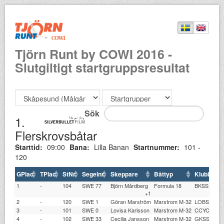
Tjörn Runt by COWI 2016 -
Slutgiltigt startgruppsresultat
Sök
1.
Flerskrovsbåtar
Starttid:
09:00
Bana:
Lilla Banan
Startnummer:
101 -
120
GPlac
TPlac
StNr
Segelnr
Skeppare
Båttyp
Klubb
S
1
-
104
SWE 77
Björn Mårdberg
Formula 18
BKSS
1.
+1
2
-
120
SWE 1
Göran Marström
Marstrom M-32
LOBS
2.
3
-
101
SWE 0
Lovisa Karlsson
Marstrom M-32
CCYC
2.
4
-
102
SWE 33
Cecilia Jansson
Marstrom M-32
GKSS
2.