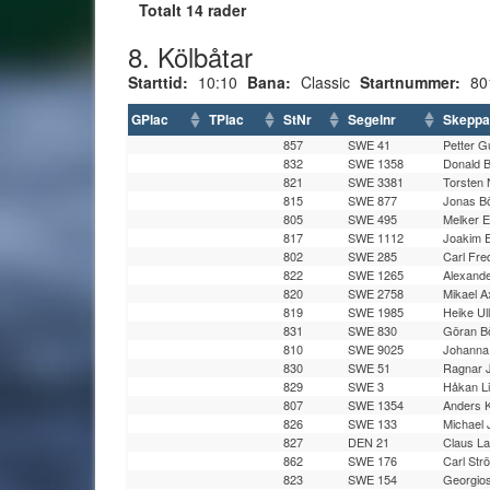
Totalt 14 rader
8. Kölbåtar
Starttid:
10:10
Bana:
Classic
Startnummer:
80
GPlac
TPlac
StNr
Segelnr
Skeppa
857
SWE 41
Petter G
832
SWE 1358
Donald B
821
SWE 3381
Torsten 
815
SWE 877
Jonas B
805
SWE 495
Melker 
817
SWE 1112
Joakim 
802
SWE 285
Carl Fre
822
SWE 1265
Alexand
820
SWE 2758
Mikael A
819
SWE 1985
Heike Ull
831
SWE 830
Göran B
810
SWE 9025
Johanna
830
SWE 51
Ragnar 
829
SWE 3
Håkan L
807
SWE 1354
Anders 
826
SWE 133
Michael 
827
DEN 21
Claus L
862
SWE 176
Carl St
823
SWE 154
Georgios