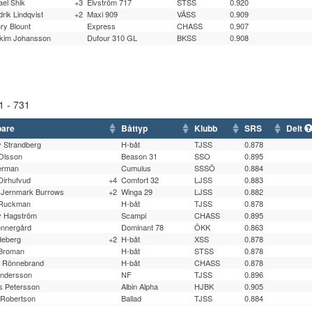
ael Shik
+3
Elvström 717
STSS
0.920
drik Lindqvist
+2
Maxi 909
VÄSS
0.909
ry Blount
Express
CHASS
0.907
kim Johansson
Dufour 310 GL
BKSS
0.908
1 - 731
pare
Båttyp
Klubb
SRS
Delt
 Strandberg
H-båt
TJSS
0.878
 Olsson
Beason 31
SSO
0.895
erman
Cumulus
SSSÖ
0.884
 Dirhufvud
+4
Comfort 32
LJSS
0.883
 Jernmark Burrows
+2
Winga 29
LJSS
0.882
 Ruckman
H-båt
TJSS
0.878
v Hagström
Scampi
CHASS
0.895
onnergård
Dominant 78
ÖKK
0.863
deberg
+2
H-båt
XSS
0.878
 Broman
H-båt
STSS
0.878
r Rönnebrand
H-båt
CHASS
0.878
Andersson
NF
TJSS
0.896
s Petersson
Albin Alpha
HJBK
0.905
 Robertson
Ballad
TJSS
0.884