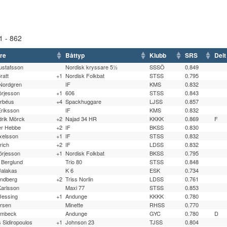
1 - 862
re
Båttyp
Klubb
SRS
Del
ustafsson
Nordisk kryssare 5½
SSSÖ
0.849
ratt
+1
Nordisk Folkbat
STSS
0.795
Nordgren
IF
KMS
0.832
örjesson
+1
606
STSS
0.843
Erbéus
+4
Spackhuggare
LJSS
0.857
Eriksson
IF
KMS
0.832
drik Mörck
+2
Najad 34 HR
KKKK
0.869
F
er Hebbe
+2
IF
BKSS
0.830
xelsson
+1
IF
STSS
0.832
rich
+2
IF
LDSS
0.832
örjesson
+1
Nordisk Folkbat
BKSS
0.795
 Berglund
Trio 80
STSS
0.848
Jalakas
K 6
ESK
0.734
indberg
+2
Triss Norlin
LDSS
0.761
Karlsson
Maxi 77
STSS
0.853
Jessing
+1
Andunge
KKKK
0.780
arsen
Minette
RHSS
0.770
römbeck
Andunge
GYC
0.780
D
 Sidiropoulos
+1
Johnson 23
TJSS
0.804