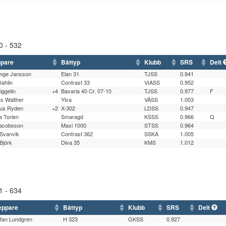
0 - 532
pare
Båttyp
Klubb
SRS
Delt
Inge Jansson
Elan 31
TJSS
0.941
Dahlin
Contrast 33
VIASS
0.952
Siggelin
+4
Bavaria 40 Cr. 07-10
TJSS
0.977
F
s Walther
Ylva
VÄSS
1.003
us Ryden
+2
X-302
LDSS
0.947
 Torlen
Smaragd
KSSS
0.966
Q
Jacobsson
Maxi 1000
STSS
0.964
Svanvik
Contrast 362
SSKA
1.005
Björk
Diva 35
KMS
1.012
1 - 634
eppare
Båttyp
Klubb
SRS
Delt
ffan Lundgren
H 323
GKSS
0.927