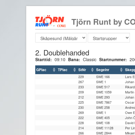
Tjörn Runt by CO
2. Doublehanded
Starttid:
09:10
Bana:
Classic
Startnummer:
20
GPlac
TPlac
StNr
Segelnr
Skep
229
SWE 166
Lars E
267
SWE 1
Johan 
233
SWE 517
Rikard
209
SWE 1059
Martin
212
SWE 293
Johan 
225
SWE 7867
Oscar 
230
SWE 258
Andre
269
SWE 1
Owe E
222
SWE 405
John 
228
SWE 108
David 
214
SWE 11128
Per Lin
266
SWE 2844
Mikael