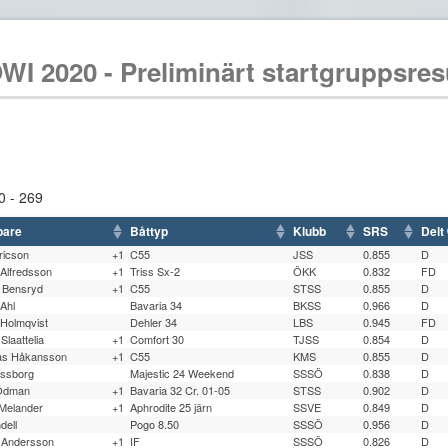
WI 2020 - Preliminärt startgruppsres
0 - 269
pare
Båttyp
Klubb
SRS
Delt
ricson
+1
C55
JSS
0.855
D
Alfredsson
+1
Triss Sx-2
ÖKK
0.832
FD
 Bensryd
+1
C55
STSS
0.855
D
 Ahl
Bavaria 34
BKSS
0.966
D
Holmqvist
Dehler 34
LBS
0.945
FD
Slaattelia
+1
Comfort 30
TJSS
0.854
D
as Håkansson
+1
C55
KMS
0.855
D
ssborg
Majestic 24 Weekend
SSSÖ
0.838
D
Ödman
+1
Bavaria 32 Cr. 01-05
STSS
0.902
D
Melander
+1
Aphrodite 25 järn
SSVE
0.849
D
dell
Pogo 8.50
SSSÖ
0.956
D
 Andersson
+1
IF
SSSÖ
0.826
D