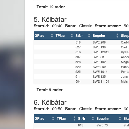
Totalt 12 rader
5. Kölbåtar
Starttid:
09:40
Bana:
Classic
Startnummer:
50
GPlac
TPlac
StNr
Segelnr
Skep
518
SWE 208
Carl-
527
SWE 139
Carl 
516
SWE 12012
Kjell 
507
SWE 88
Ander
528
SWE 102
Magn
520
SWE 209
Hanna
525
SWE 1014
Per 
511
SWE 135
Jens 
504
SWE 11154
Mats 
Totalt 9 rader
6. Kölbåtar
Starttid:
09:50
Bana:
Classic
Startnummer:
60
GPlac
TPlac
StNr
Segelnr
Sk
613
SWE 73
Sta